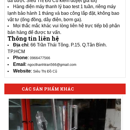
đã được Siêu Thị Đồ Cũ kiểm duyệt giá tốt)
Hàng điện máy thanh lý bao test 1 tuần, riêng máy
lạnh bảo hành 1 tháng và bao công lắp đặt, không bao
vật tư (ống đồng, dây điện, bơm ga).
Mọi thắc mắc khác vui lòng liên hệ trực tiếp bộ phận
bán hàng để được tư vấn.
Thông tin liên hệ
Địa chỉ
: 66 Trần Thái Tông. P.15. Q.Tân Bình.
TP.HCM
Phone
:
0966477566
Email
:
ngocthanhtran566@gmail.com
Website
:
Siêu Thị Đồ Cũ
CÁC SẢN PHẨM KHÁC