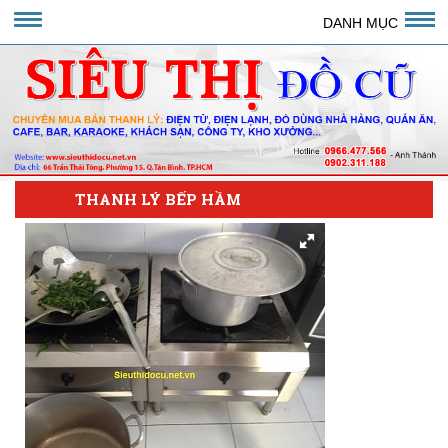
DANH MỤC
THANH LÝ BẾP HẦM