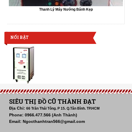
Thanh Lý Máy Nướng Bánh Kẹp
NỔI BẬT
SIÊU THỊ ĐỒ CŨ THÀNH ĐẠT
Địa Chỉ:
66 Trần Thái Tông. P 15. Q.Tân Bình. TP.HCM
Phone: 0966.477.566 (Anh Thành)
Email: Ngocthanhtran566@gmail.com