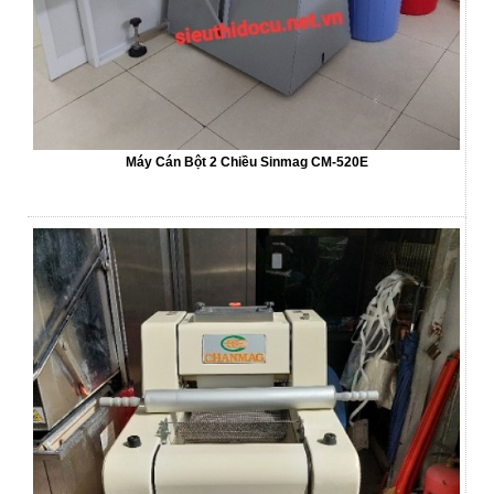
Máy Cán Bột 2 Chiều Sinmag CM-520E