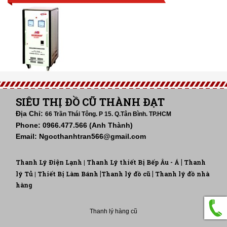
SIÊU THỊ ĐỒ CŨ THÀNH ĐẠT
Địa Chỉ:
66 Trần Thái Tông. P 15. Q.Tân Bình. TP.HCM
Phone: 0966.477.566 (Anh Thành)
Email: Ngocthanhtran566@gmail.com
|
Thanh Lý Điện Lạnh |
Thanh Lý thiết Bị Bếp Âu - Á
Thanh
|
|
lý Tủ
| Thiết Bị Làm Bánh
Thanh lý đồ cũ
Thanh lý đồ nhà
hàng
Thanh lý hàng cũ