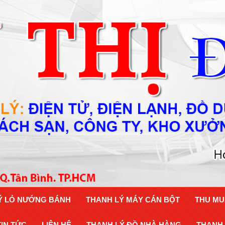
Ý LỎ NƯỚNG BÁNH
THANH LÝ MÁY CÁN BỘT
THU MU
TIN TỨC
LIÊN HỆ
THANH LÝ ĐỒ NHÀ HÀNG
THANH 