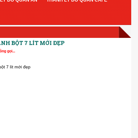
NH BỘT 7 LÍT MỚI ĐẸP
òng gọi...
ột 7 lít mới đẹp