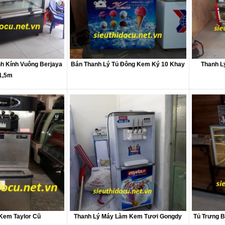
h Kính Vuông Berjaya
Bán Thanh Lý Tủ Đông Kem Ký 10 Khay
Thanh L
1,5m
Kem Taylor Cũ
Thanh Lý Máy Làm Kem Tươi Gongdy
Tủ Trưng 