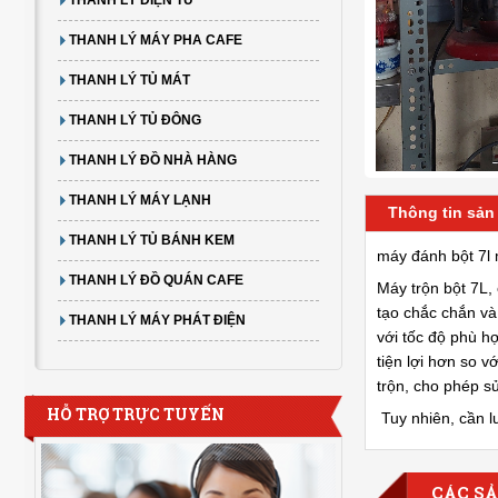
THANH LÝ MÁY PHA CAFE
THANH LÝ TỦ MÁT
THANH LÝ TỦ ĐÔNG
THANH LÝ ĐỒ NHÀ HÀNG
THANH LÝ MÁY LẠNH
Thông tin sả
THANH LÝ TỦ BÁNH KEM
máy đánh bột 7l
THANH LÝ ĐỒ QUÁN CAFE
Máy trộn bột 7L,
tạo chắc chắn và
THANH LÝ MÁY PHÁT ĐIỆN
với tốc độ phù h
tiện lợi hơn so 
trộn, cho phép s
HỖ TRỢ TRỰC TUYẾN
Tuy nhiên, cần l
CÁC S