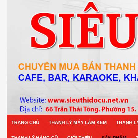
TRANG CHỦ
THANH LÝ MÁY LÀM KEM
THANH L
THANH LÝ HÀNG CŨ
GIỚI THIỆU
SẢN PHẨM