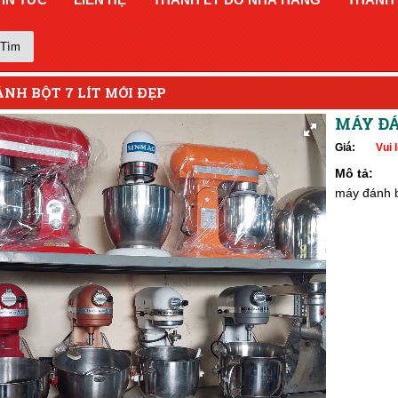
Tìm
NH BỘT 7 LÍT MỚI ĐẸP
MÁY ĐÁ
Giá:
Vui l
Mô tả:
máy đánh b