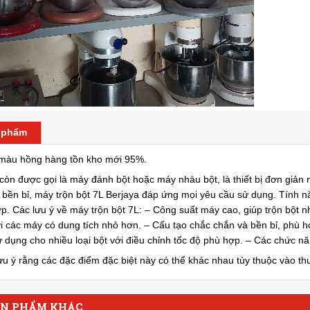
n phẩm
 màu hồng hàng tồn kho mới 95%.
 còn được gọi là máy đánh bột hoặc máy nhàu bột, là thiết bị đơn giản
 bền bỉ, máy trộn bột 7L Berjaya đáp ứng mọi yêu cầu sử dụng. Tính nă
ợp. Các lưu ý về máy trộn bột 7L: – Công suất máy cao, giúp trộn bột 
với các máy có dung tích nhỏ hơn. – Cấu tạo chắc chắn và bền bỉ, phù 
ử dụng cho nhiều loại bột với điều chỉnh tốc độ phù hợp. – Các chức n
ưu ý rằng các đặc điểm đặc biệt này có thể khác nhau tùy thuộc vào thư
ẢN PHẨM KHÁC