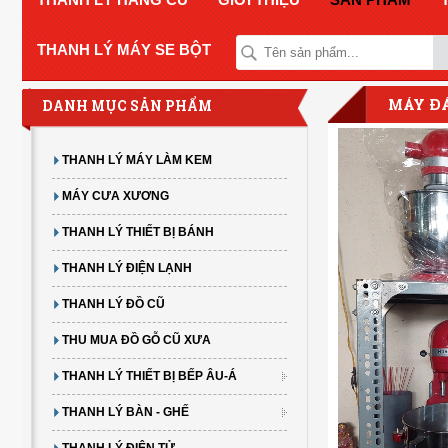
THANH LÝ MÁY SE BỘT
MÁY ĐÁ
DANH MỤC SẢN PHẨM
THANH LÝ MÁY LÀM KEM
MÁY CƯA XƯƠNG
THANH LÝ THIẾT BỊ BÁNH
THANH LÝ ĐIỆN LẠNH
THANH LÝ ĐỒ CŨ
THU MUA ĐỒ GỖ CŨ XƯA
THANH LÝ THIẾT BỊ BẾP ÂU-Á
THANH LÝ BÀN - GHẾ
THANH LÝ ĐIỆN TỬ