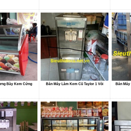
rưng Bày Kem Cứng
Bán Máy Làm Kem Cũ Taylor 1 Vòi
Bán Máy