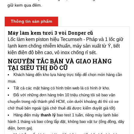
giữ kem qua đêm.
Thông tin sản phẩm
Máy làm kem tươi 3 vòi Donper cũ
Lốc làm kem piston hiệu Tecumseh - Pháp và 1 lốc giữ
lạnh kem chống nhiễm khuẩn, máy sản xuất từ Ý, tiết
kiện điện độ bền cao, vỏ inox chống rỉ sét.
NGUYÊN TẮC BÁN VÀ GIAO HÀNG
TẠI SIÊU THỊ ĐỒ CŨ
Khách hàng đến kho lựa hàng trực tiếp để chọn món hàng cần
mua.
Tất cả các mặt hàng có hình trên web là có hình ở kho.
Đối với những đơn hàng trên 10 triệu chúng tôi sẽ bao vận
chuyển trong nội thành phố HCM, còn dưới khoảng đó thì có xe
chở thuê bên ngoài (giá chở thuê đã được kiểm duyệt giá tốt)
Hàng điện máy
thanh lý
bao test 1 tuần, riêng máy lạnh bảo
hành 1 tháng và bao công lắp đặt, không bao vật tư (ống đồng, dây
điện, bơm ga).