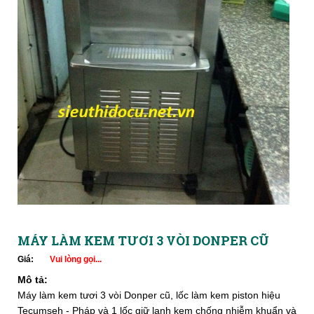
MÁY LÀM KEM TƯƠI 3 VÒI DONPER CŨ
Giá:
Vui lòng gọi...
Mô tả:
Máy làm kem tươi 3 vòi Donper cũ, lốc làm kem piston hiệu
Tecumseh - Pháp và 1 lốc giữ lạnh kem chống nhiễm khuẩn và