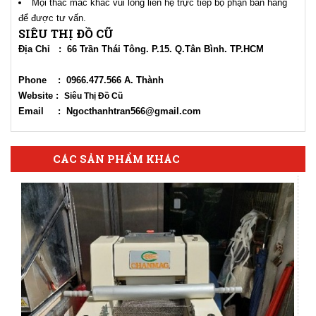
Mọi thắc mắc khác vui lòng liên hệ trực tiếp bộ phận bán hàng
để được tư vấn.
SIÊU THỊ ĐỒ CŨ
Địa Chỉ : 66 Trần Thái Tông. P.15. Q.Tân Bình. TP.HCM
Phone : 0966.477.566 A. Thành
Website :
Siêu Thị Đồ Cũ
Email : Ngocthanhtran566@gmail.com
CÁC SẢN PHẨM KHÁC