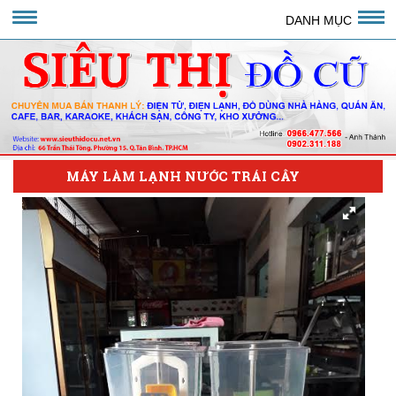
DANH MỤC
MÁY LÀM LẠNH NƯỚC TRÁI CÂY