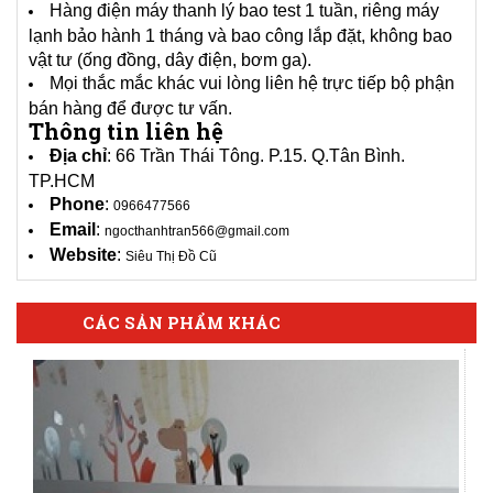
Hàng điện máy thanh lý bao test 1 tuần, riêng máy
lạnh bảo hành 1 tháng và bao công lắp đặt, không bao
vật tư (ống đồng, dây điện, bơm ga).
Mọi thắc mắc khác vui lòng liên hệ trực tiếp bộ phận
bán hàng để được tư vấn.
Thông tin liên hệ
Địa chỉ
: 66 Trần Thái Tông. P.15. Q.Tân Bình.
TP.HCM
Phone
:
0966477566
Email
:
ngocthanhtran566@gmail.com
Website
:
Siêu Thị Đồ Cũ
CÁC SẢN PHẨM KHÁC