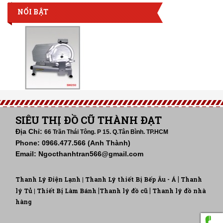
NỔI BẬT
SIÊU THỊ ĐỒ CŨ THÀNH ĐẠT
Địa Chỉ:
66 Trần Thái Tông. P 15. Q.Tân Bình. TP.HCM
Phone: 0966.477.566 (Anh Thành)
Email: Ngocthanhtran566@gmail.com
|
Thanh Lý Điện Lạnh |
Thanh Lý thiết Bị Bếp Âu - Á
Thanh
|
|
lý Tủ
| Thiết Bị Làm Bánh
Thanh lý đồ cũ
Thanh lý đồ nhà
hàng