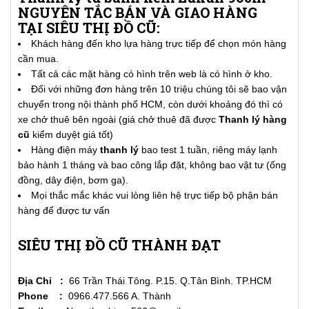
NGUYÊN TẮC BÁN VÀ GIAO HÀNG
TẠI SIÊU THỊ ĐỒ CŨ:
Khách hàng đến kho lựa hàng trực tiếp để chọn món hàng
cần mua.
Tất cả các mặt hàng có hình trên web là có hình ở kho.
Đối với những đơn hàng trên 10 triệu chúng tôi sẽ bao vận
chuyển trong nội thành phố HCM, còn dưới khoảng đó thì có
xe chở thuê bên ngoài (giá chở thuê đã được
Thanh lý hàng
cũ
kiểm duyệt giá tốt)
Hàng điện máy
thanh lý
bao test 1 tuần, riêng máy lạnh
bảo hành 1 tháng và bao công lắp đặt, không bao vật tư (ống
đồng, dây điện, bơm ga).
Mọi thắc mắc khác vui lòng liên hệ trực tiếp bộ phận bán
hàng để được tư vấn
SIÊU THỊ ĐỒ CŨ THÀNH ĐẠT
Địa Chỉ :
66 Trần Thái Tông. P.15. Q.Tân Bình. TP.HCM
Phone :
0966.477.566 A. Thành