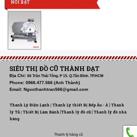
NỔI BẬT
SIÊU THỊ ĐỒ CŨ THÀNH ĐẠT
Địa Chỉ:
66 Trần Thái Tông. P 15. Q.Tân Bình. TP.HCM
Phone: 0966.477.566 (Anh Thành)
Email: Ngocthanhtran566@gmail.com
|
Thanh Lý Điện Lạnh |
Thanh Lý thiết Bị Bếp Âu - Á
Thanh
|
|
lý Tủ
| Thiết Bị Làm Bánh
Thanh lý đồ cũ
Thanh lý đồ nhà
hàng
Thanh lý hàng cũ