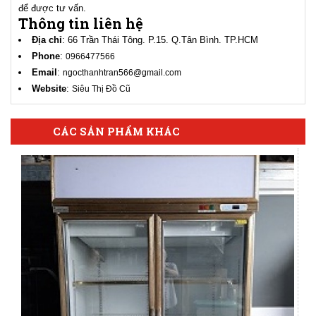
để được tư vấn.
Thông tin liên hệ
Địa chỉ
: 66 Trần Thái Tông. P.15. Q.Tân Bình. TP.HCM
Phone
:
0966477566
Email
:
ngocthanhtran566@gmail.com
Website
:
Siêu Thị Đồ Cũ
CÁC SẢN PHẨM KHÁC