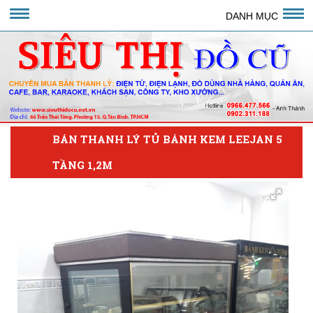
DANH MỤC
BÁN THANH LÝ TỦ BÁNH KEM LEEJAN 5
TẦNG 1,2M