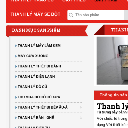
THANH LÝ MÁY SE BỘT
THANH
DANH MỤC SẢN PHẨM
THANH LÝ MÁY LÀM KEM
MÁY CƯA XƯƠNG
THANH LÝ THIẾT BỊ BÁNH
THANH LÝ ĐIỆN LẠNH
THANH LÝ ĐỒ CŨ
Thông tin sả
THU MUA ĐỒ GỖ CŨ XƯA
Thanh lý
THANH LÝ THIẾT BỊ BẾP ÂU-Á
Tủ trưng bày bánh
THANH LÝ BÀN - GHẾ
Với chiếc tủ trưn
dụng.Với thiết kế 
THANH LÝ ĐIỆN TỬ