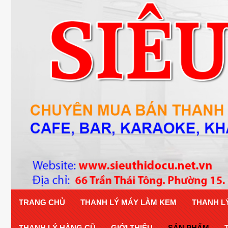
TRANG CHỦ
THANH LÝ MÁY LÀM KEM
THANH L
THANH LÝ HÀNG CŨ
GIỚI THIỆU
SẢN PHẨM