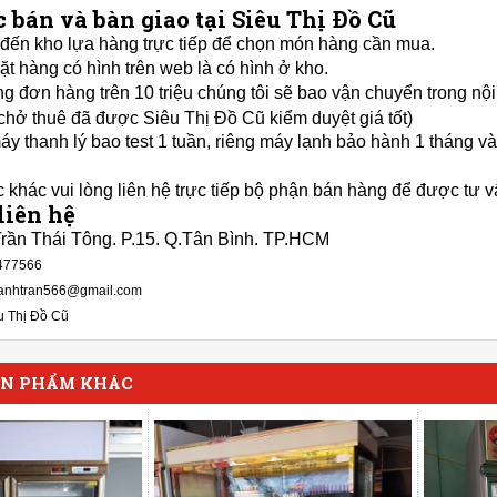
 bán và bàn giao tại Siêu Thị Đồ Cũ
đến kho lựa hàng trực tiếp để chọn món hàng cần mua.
ặt hàng có hình trên web là có hình ở kho.
g đơn hàng trên 10 triệu chúng tôi sẽ bao vận chuyển trong n
 chở thuê đã được Siêu Thị Đồ Cũ kiểm duyệt giá tốt)
y thanh lý bao test 1 tuần, riêng máy lạnh bảo hành 1 tháng và
 khác vui lòng liên hệ trực tiếp bộ phận bán hàng để được tư v
liên hệ
Trần Thái Tông. P.15. Q.Tân Bình. TP.HCM
477566
anhtran566@gmail.com
u Thị Đồ Cũ
ẢN PHẨM KHÁC