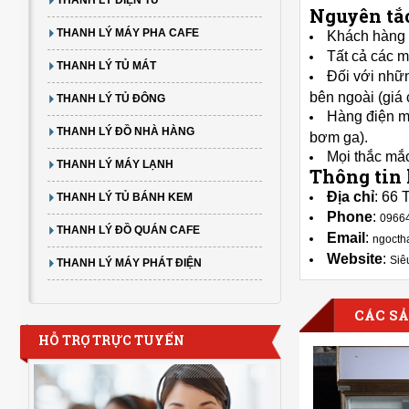
Nguyên tắc
THANH LÝ MÁY PHA CAFE
Khách hàng 
Tất cả các m
THANH LÝ TỦ MÁT
Đối với nhữn
bên ngoài (giá
THANH LÝ TỦ ĐÔNG
Hàng điện má
THANH LÝ ĐỒ NHÀ HÀNG
bơm ga).
Mọi thắc mắc
THANH LÝ MÁY LẠNH
Thông tin 
Địa chỉ
: 66 
THANH LÝ TỦ BÁNH KEM
Phone
:
0966
THANH LÝ ĐỒ QUÁN CAFE
Email
:
ngocth
Website
:
Siê
THANH LÝ MÁY PHÁT ĐIỆN
CÁC S
HỖ TRỢ TRỰC TUYẾN