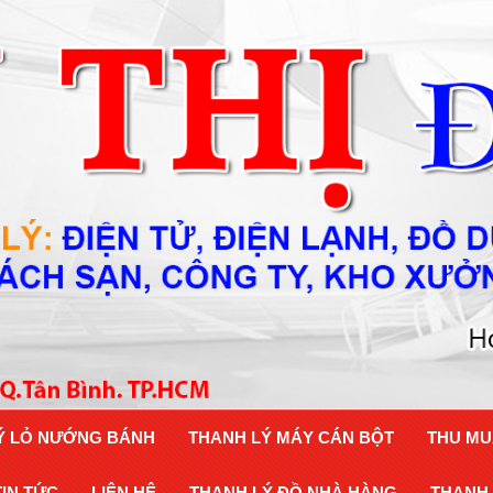
Ý LỎ NƯỚNG BÁNH
THANH LÝ MÁY CÁN BỘT
THU MU
TIN TỨC
LIÊN HỆ
THANH LÝ ĐỒ NHÀ HÀNG
THANH 