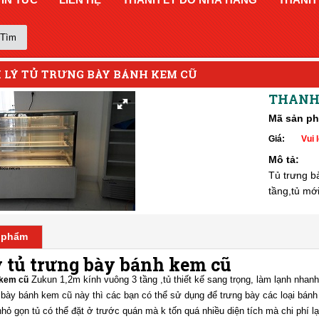
Tìm
 LÝ TỦ TRƯNG BÀY BÁNH KEM CŨ
THANH 
Mã sản p
Giá:
Vui l
Mô tả:
Tủ trưng b
tầng,tủ mớ
n phẩm
 tủ trưng bày bánh kem cũ
Zukun 1,2m kính vuông 3 tầng ,tủ thiết kế sang trọng, làm lạnh nhanh,
 kem cũ
g bày bánh kem cũ này thì các bạn có thể sử dụng để trưng bày các loại bán
nhỏ gọn tủ có thể đặt ở trước quán mà k tốn quá nhiều diện tích mà chi phí lạ