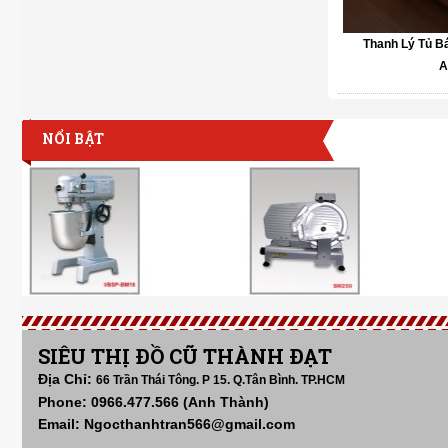
Thanh Lý Tủ 
A
NỔI BẬT
SIÊU THỊ ĐỒ CŨ THÀNH ĐẠT
Địa Chỉ:
66 Trần Thái Tông. P 15. Q.Tân Bình. TP.HCM
Phone: 0966.477.566 (Anh Thành)
Email: Ngocthanhtran566@gmail.com