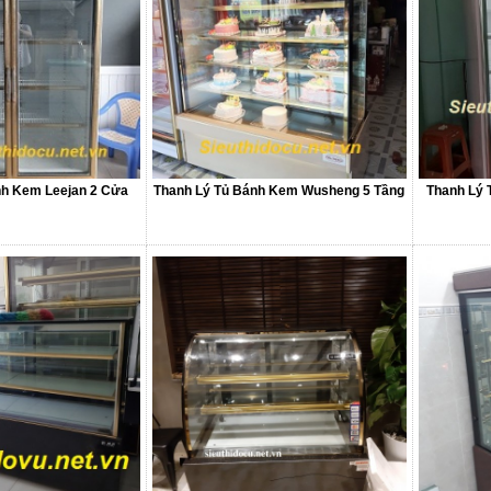
nh Kem Leejan 2 Cửa
Thanh Lý Tủ Bánh Kem Wusheng 5 Tầng
Thanh Lý 