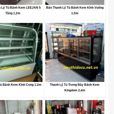
h Lý Tủ Bánh Kem LEEJAN 5
Bán Thanh Lý Tủ Bánh Kem Kính Vuông
Tầng 1,2m
1,5m
Tủ Bánh Kem Kình Cong 1.2m
Thanh Lý Tủ Trưng Bày Bánh Kem
Kingdom 2,4m