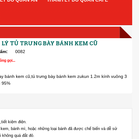
LÝ TỦ TRƯNG BÀY BÁNH KEM CŨ
hẩm:
0082
òng gọi...
ày bánh kem cũ,tủ trưng bày bánh kem zukun 1.2m kính vuông 3
i 95%
tiết kiệm điện.
h kem, bánh mì, hoặc những loại bánh đã được chế biến và dễ sử
i không quá đắt đỏ.