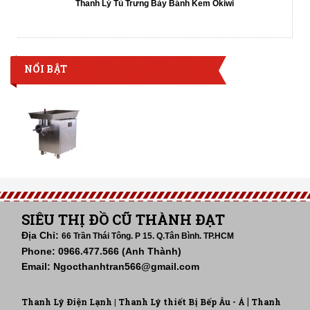
Thanh Lý Tủ Trưng Bày Bánh Kem Okiwi
NỔI BẬT
SIÊU THỊ ĐỒ CŨ THÀNH ĐẠT
Địa Chỉ:
66 Trần Thái Tông. P 15. Q.Tân Bình. TP.HCM
Phone: 0966.477.566 (Anh Thành)
Email: Ngocthanhtran566@gmail.com
|
Thanh Lý Điện Lạnh |
Thanh Lý thiết Bị Bếp Âu - Á
Thanh