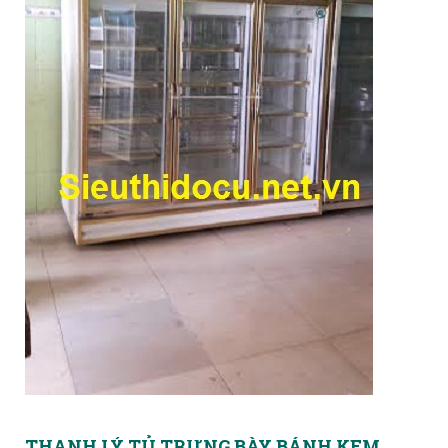
THANH LÝ TỦ TRƯNG BÀY BÁNH KEM