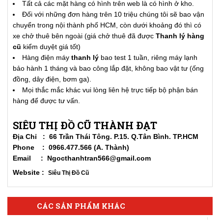
Tất cả các mặt hàng có hình trên web là có hình ở kho.
Đối với những đơn hàng trên 10 triệu chúng tôi sẽ bao vận
chuyển trong nội thành phố HCM, còn dưới khoảng đó thì có
xe chở thuê bên ngoài (giá chở thuê đã được
Thanh lý hàng
cũ
kiểm duyệt giá tốt)
Hàng điện máy
thanh lý
bao test 1 tuần, riêng máy lạnh
bảo hành 1 tháng và bao công lắp đặt, không bao vật tư (ống
đồng, dây điện, bơm ga).
Mọi thắc mắc khác vui lòng liên hệ trực tiếp bộ phận bán
hàng để được tư vấn.
SIÊU THỊ ĐỒ CŨ THÀNH ĐẠT
Địa Chỉ : 66 Trần Thái Tông. P.15. Q.Tân Bình. TP.HCM
Phone : 0966.477.566 (A. Thành)
Email : Ngocthanhtran566@gmail.com
Website :
Siêu Thị Đồ Cũ
CÁC SẢN PHẨM KHÁC